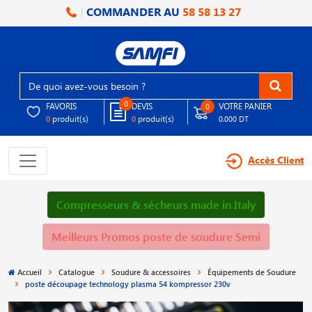
COMMANDER AU
58 58 13 27
0
FAVORIS
DEVIS
VOTRE PANIER
0
produit(s)
produit(s)
0
0
0.000 DT
Accès Client
Compresseurs & sécheurs made in Italy
Meilleurs Promos poste de soudure Semi
Accueil
Catalogue
Soudure & accessoires
Équipements de Soudure
poste découpage technology plasma 54 kompressor 230v