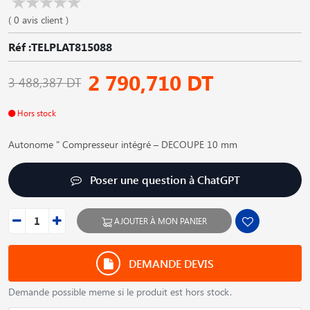
( 0 avis client )
Réf :TELPLAT815088
2 790,710 DT
3 488,387 DT
Hors stock
Autonome " Compresseur intégré – DECOUPE 10 mm
Poser une question à ChatGPT
AJOUTER À MON PANIER
DEMANDE DEVIS
Demande possible meme si le produit est hors stock.