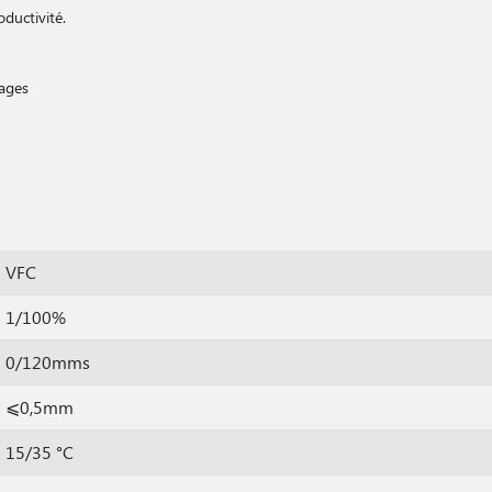
oductivité.
gages
VFC
1/100%
0/120mms
⩽0,5mm
15/35 °C