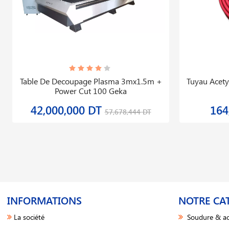
Table De Decoupage Plasma 3mx1.5m +
Tuyau Acety
Power Cut 100 Geka
42,000,000 DT
164
57,678,444 DT
INFORMATIONS
NOTRE CA
La société
Soudure & ac