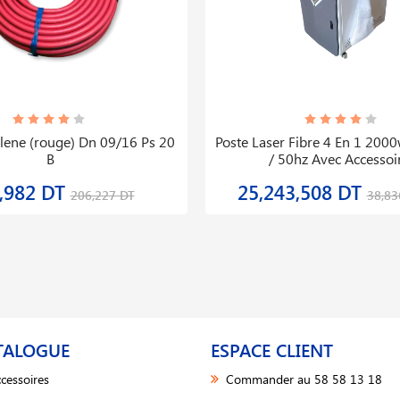
lene (rouge) Dn 09/16 Ps 20
Poste Laser Fibre 4 En 1 200
B
/ 50hz Avec Accessoi
,982 DT
25,243,508 DT
206,227 DT
38,83
TALOGUE
ESPACE CLIENT
cessoires
Commander au 58 58 13 18