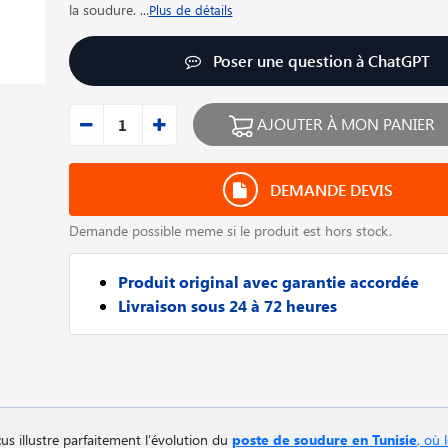
la soudure.
...
Plus de détails
Poser une question à ChatGPT
AJOUTER À MON PANIER
DEMANDE DEVIS
Demande possible meme si le produit est hors stock.
Produit original avec garantie accordée
Livraison sous 24 à 72 heures
us illustre parfaitement l’évolution du
poste de soudure en Tunisie
, où 