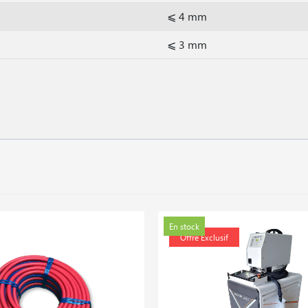
⩽ 4 mm
⩽ 3 mm
En stock
Offre Exclusif