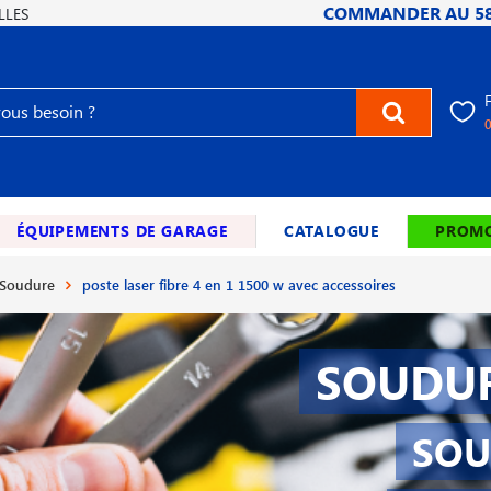
COMMANDER AU
5
LLES
ÉQUIPEMENTS DE GARAGE
CATALOGUE
PROMO
 Soudure
poste laser fibre 4 en 1 1500 w avec accessoires
SOUDUR
SOU