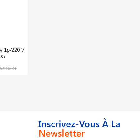
0w 1p/220 V
Table De Decoupage Plasma 4mx2m +
res
Power Cut 100 Geka + Chalumeau
65,046,370 DT
6,166 DT
Inscrivez-Vous À La
Newsletter