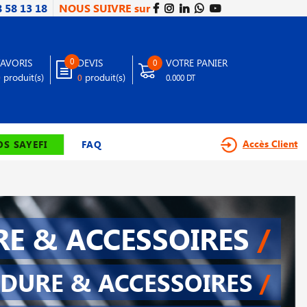
8 58 13 18
NOUS SUIVRE sur
0
FAVORIS
DEVIS
VOTRE PANIER
0
produit(s)
produit(s)
0
0
0.000 DT
Accès Client
S SAYEFI
FAQ
E & ACCESSOIRES
/
DURE & ACCESSOIRES
/