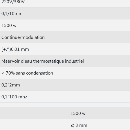
220V/380V
0,1/10mm
1500 w
Continue/modulation
(+/")0,01 mm
réservoir d′eau thermostatique industriel
< 70% sans condensation
0,2"2mm
0,1"100 mhz
1500 w
⩽ 3 mm