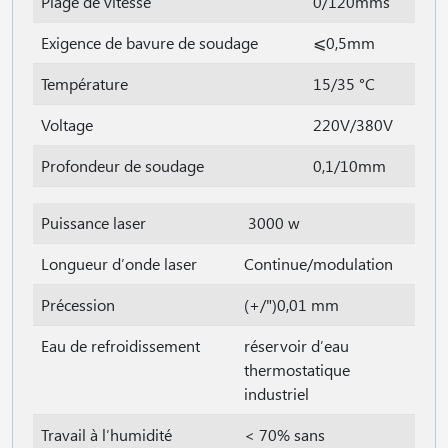
Plage de vitesse
0/120mms
Exigence de bavure de soudage
⩽0,5mm
Température
15/35 °C
Voltage
220V/380V
Profondeur de soudage
0,1/10mm
Puissance laser
3000 w
Longueur d′onde laser
Continue/modulation
Précession
(+/")0,01 mm
Eau de refroidissement
réservoir d′eau
thermostatique
industriel
Travail à l′humidité
< 70% sans