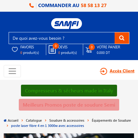
COMMANDER AU
58 58 13 27
0
FAVORIS
DEVIS
VOTRE PANIER
0
produit(s)
produit(s)
0
0
0.000 DT
Accès Client
Compresseurs & sécheurs made in Italy
Meilleurs Promos poste de soudure Semi
Accueil
Catalogue
Soudure & accessoires
Équipements de Soudure
poste laser fibre 4 en 1 3000w avec accessoires