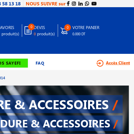
8 58 13 18
NOUS SUIVRE sur
0
FAVORIS
DEVIS
VOTRE PANIER
0
produit(s)
produit(s)
0
0
0.000 DT
Accès Client
S SAYEFI
FAQ
014
E & ACCESSOIRES
/
DURE & ACCESSOIRES
/