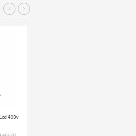
En stock
 Lcd 400v
Kit De Soudage D′électrodes Telwin
350,426 DT
1,601 DT
467,234 DT