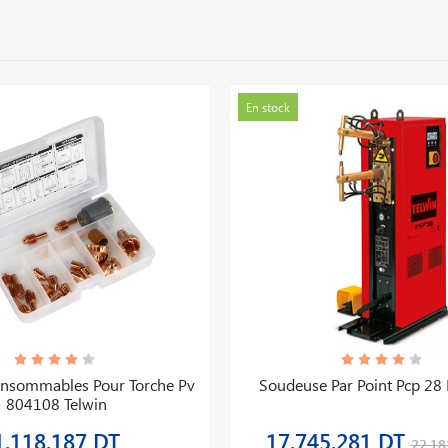
En stock
onsommables Pour Torche Pv
Soudeuse Par Point Pcp 28
804108 Telwin
1,118,187 DT
17,745,281 DT
22,18