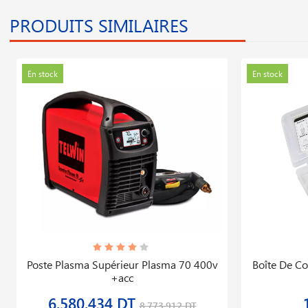
PRODUITS SIMILAIRES
En stock
En stock
Poste Plasma Supérieur Plasma 70 400v
Boîte De C
+acc
6,580,434 DT
8,773,912 DT