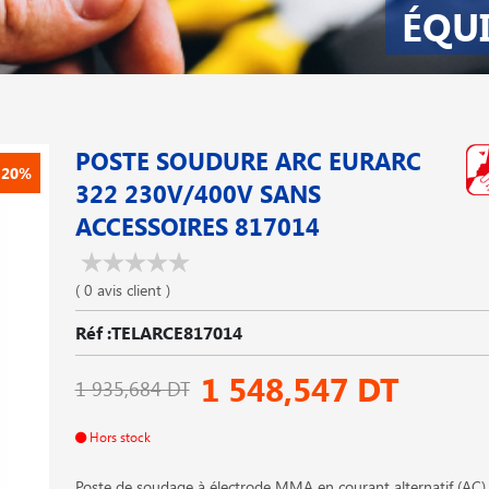
ÉQU
POSTE SOUDURE ARC EURARC
-20%
322 230V/400V SANS
ACCESSOIRES 817014
( 0 avis client )
Réf :TELARCE817014
1 548,547 DT
1 935,684 DT
Hors stock
Poste de soudage à électrode MMA en courant alternatif (AC).