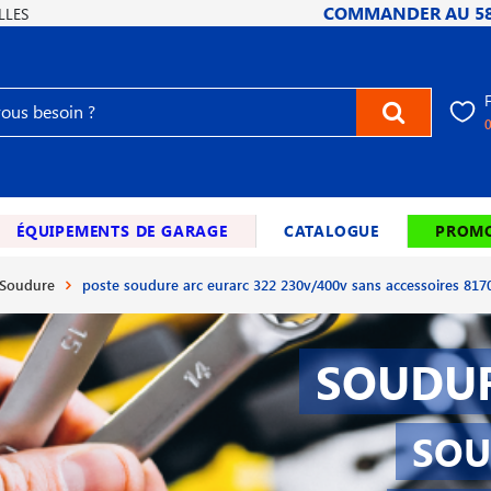
COMMANDER AU
5
LLES
ÉQUIPEMENTS DE GARAGE
CATALOGUE
PROMO
 Soudure
poste soudure arc eurarc 322 230v/400v sans accessoires 817
SOUDUR
SOU