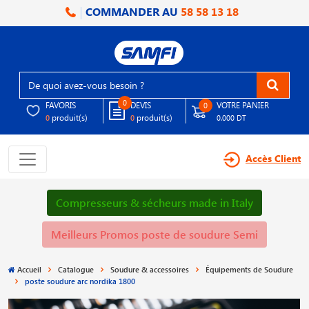
COMMANDER AU
58 58 13 18
0
FAVORIS
DEVIS
VOTRE PANIER
0
produit(s)
produit(s)
0
0
0.000 DT
Accès Client
Compresseurs & sécheurs made in Italy
Meilleurs Promos poste de soudure Semi
Accueil
Catalogue
Soudure & accessoires
Équipements de Soudure
poste soudure arc nordika 1800