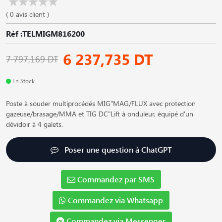
( 0 avis client )
Réf :TELMIGM816200
6 237,735 DT
7 797,169 DT
En Stock
Poste à souder multiprocédés MIG"MAG/FLUX avec protection
gazeuse/brasage/MMA et TIG DC"Lift à onduleur, équipé d'un
dévidoir à 4 galets.
Poser une question à ChatGPT
Commandez par SMS
Commandez via Whatsapp
Commandez via Messenger