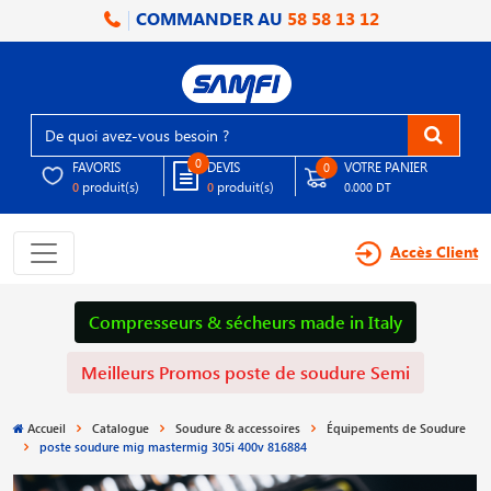
COMMANDER AU
58 58 13 12
0
FAVORIS
DEVIS
VOTRE PANIER
0
produit(s)
produit(s)
0
0
0.000 DT
Accès Client
Compresseurs & sécheurs made in Italy
Meilleurs Promos poste de soudure Semi
Accueil
Catalogue
Soudure & accessoires
Équipements de Soudure
poste soudure mig mastermig 305i 400v 816884