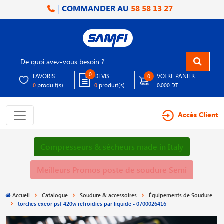
COMMANDER AU
58 58 13 27
0
FAVORIS
DEVIS
VOTRE PANIER
0
produit(s)
produit(s)
0
0
0.000 DT
Accès Client
Compresseurs & sécheurs made in Italy
Meilleurs Promos poste de soudure Semi
Accueil
Catalogue
Soudure & accessoires
Équipements de Soudure
torches exeor psf 420w refroidies par liquide - 0700026416