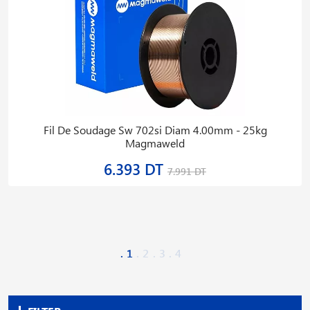
Fil De Soudage Sw 702si Diam 4.00mm - 25kg
Magmaweld
6.393 DT
7.991 DT
1
2
3
4