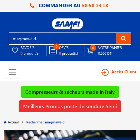
COMMANDER AU
58 58 13 18
0
FAVORIS
DEVIS
VOTRE PANIER
0
produit(s)
produit(s)
0
0
0.000 DT
Accès Client
Compresseurs & sécheurs made in Italy
Meilleurs Promos poste de soudure Semi
Accueil
Recherche : magmaweld