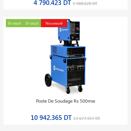
4 790.423 DT
5 988.028 DT
En stock
En stock
Nouveauté
Poste De Soudage Rs 500mw
10 942.365 DT
13 677.957 DT