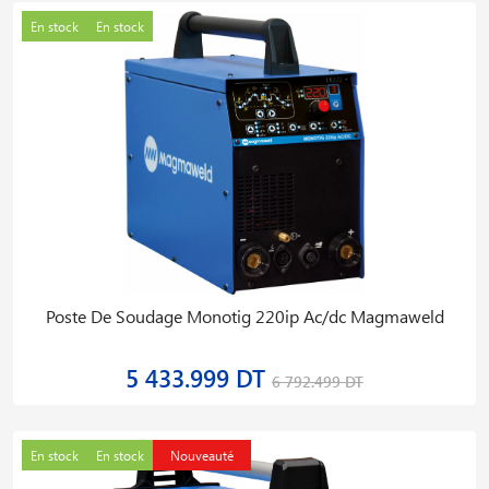
En stock
En stock
Poste De Soudage Monotig 220ip Ac/dc Magmaweld
5 433.999 DT
6 792.499 DT
En stock
En stock
Nouveauté