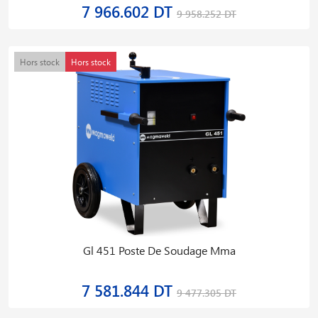
7 966.602 DT
9 958.252 DT
Hors stock
Hors stock
Gl 451 Poste De Soudage Mma
7 581.844 DT
9 477.305 DT