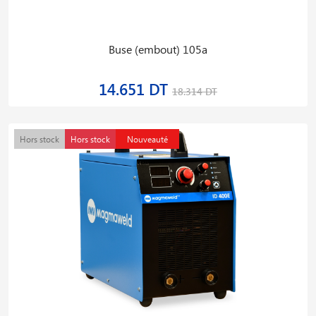
Buse (embout) 105a
14.651 DT
18.314 DT
Hors stock
Hors stock
Nouveauté