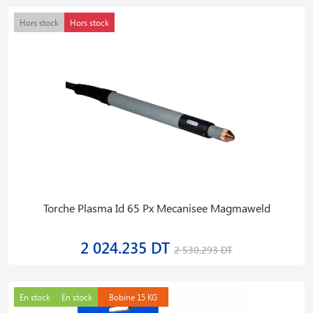
Hors stock
Hors stock
Torche Plasma Id 65 Px Mecanisee Magmaweld
2 024.235 DT
2 530.293 DT
En stock
En stock
Bobine 15 KG