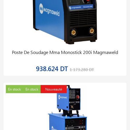
Poste De Soudage Mma Monostick 200i Magmaweld
938.624 DT
1 173.280 DT
En stock
En stock
Nouveauté