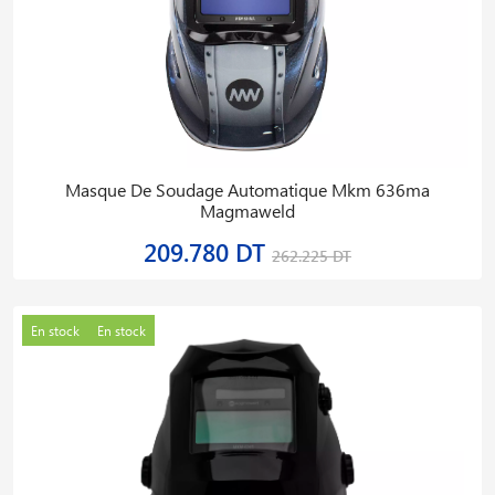
Masque De Soudage Automatique Mkm 636ma
Magmaweld
209.780 DT
262.225 DT
En stock
En stock