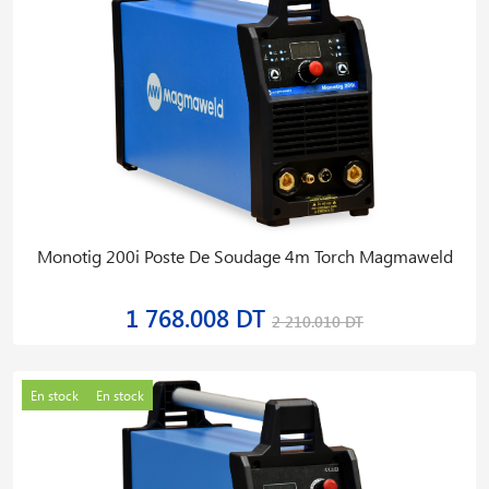
Monotig 200i Poste De Soudage 4m Torch Magmaweld
1 768.008 DT
2 210.010 DT
En stock
En stock