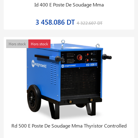
Id 400 E Poste De Soudage Mma
3 458.086 DT
4 322.607 DT
Hors stock
Hors stock
Rd 500 E Poste De Soudage Mma Thyristor Controlled