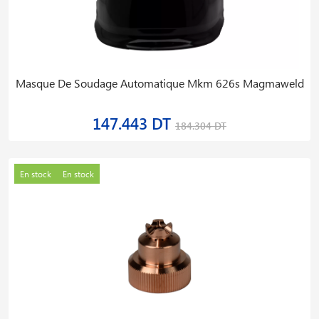
Masque De Soudage Automatique Mkm 626s Magmaweld
147.443 DT
184.304 DT
En stock
En stock