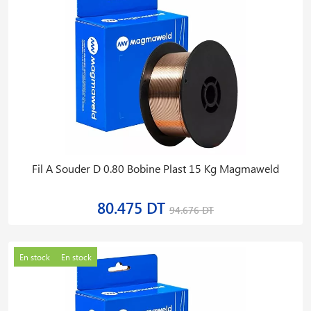
Fil A Souder D 0.80 Bobine Plast 15 Kg Magmaweld
80.475 DT
94.676 DT
En stock
En stock